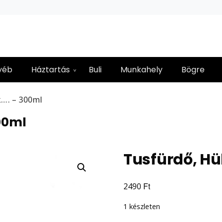
yéb
Háztartás
Buli
Munkahely
Bögre
…. – 300ml
00ml
Tusfürdő, Hü
Ft
2490
1 készleten