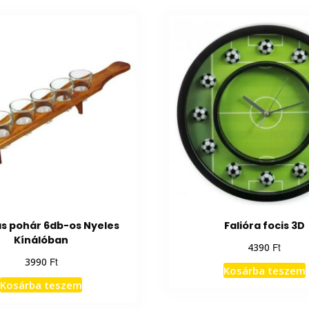
ás pohár 6db-os Nyeles
Falióra focis 3D
Kínálóban
Ft
4390
Ft
3990
Kosárba teszem
Kosárba teszem