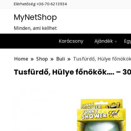
Elérhetőség: +36-70-6213934
MyNetShop
Minden, ami kellhet
Karácsony
Ajándék
Eg
Home
Shop
Buli
Tusfürdő, Hülye főnökök
Tusfürdő, Hülye főnökök…. – 3