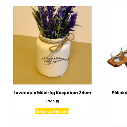
Levendula Művirág Kaspóban 24cm
Pálink
Ft
1790
Kosárba teszem