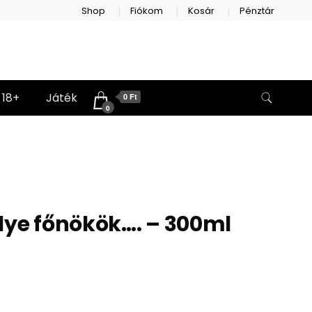
Shop
Fiókom
Kosár
Pénztár
18+
Játék
0 Ft
0
lye főnökök…. – 300ml