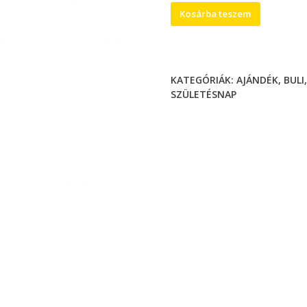
Tusfürdő,
Kosárba teszem
Hülye
főnökök....
-
300ml
KATEGÓRIÁK:
AJÁNDÉK
,
BULI
mennyiség
SZÜLETÉSNAP