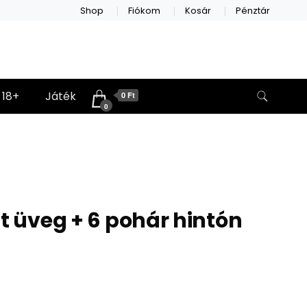
Shop
Fiókom
Kosár
Pénztár
18+
Játék
0 Ft
0
tt üveg + 6 pohár hintón