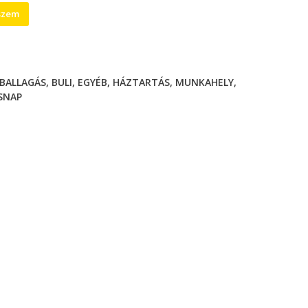
szem
BALLAGÁS
,
BULI
,
EGYÉB
,
HÁZTARTÁS
,
MUNKAHELY
,
SNAP