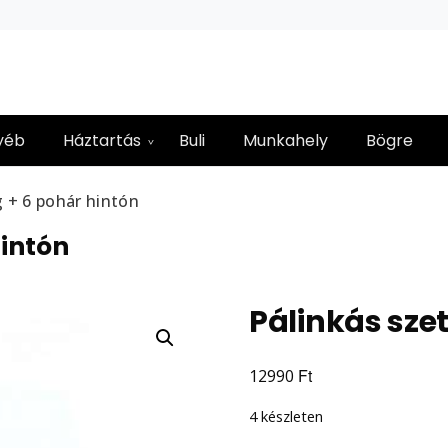
yéb
Háztartás
Buli
Munkahely
Bögre
g + 6 pohár hintón
hintón
Pálinkás sze
Ft
12990
4 készleten