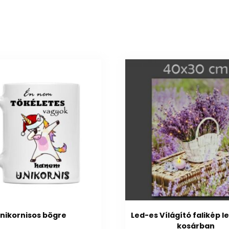
nikornisos bögre
Led-es Vílágító falikép 
kosárban