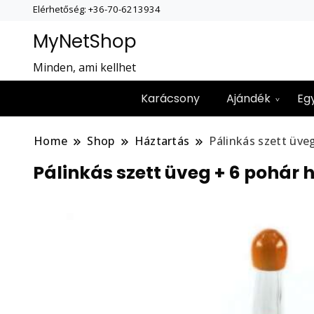
Elérhetőség: +36-70-6213934
MyNetShop
Minden, ami kellhet
Karácsony
Ajándék
Eg
Home
Shop
Háztartás
Pálinkás szett üve
Pálinkás szett üveg + 6 pohár 