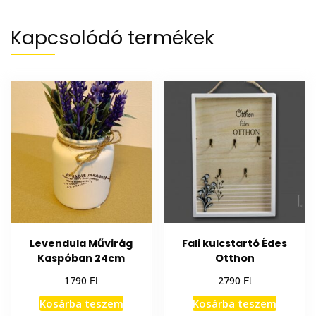
Kapcsolódó termékek
Levendula Művirág
Fali kulcstartó Édes
Kaspóban 24cm
Otthon
Ft
Ft
1790
2790
Kosárba teszem
Kosárba teszem