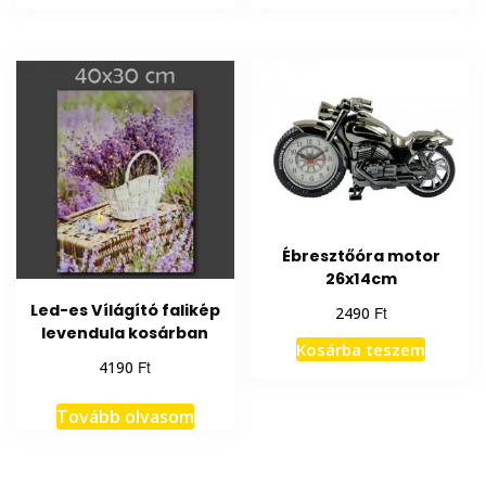
Ébresztőóra motor
26x14cm
Led-es Vílágító falikép
Ft
2490
levendula kosárban
Kosárba teszem
Ft
4190
Tovább olvasom