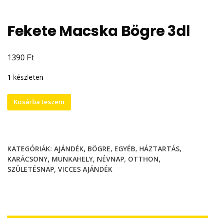
Fekete Macska Bögre 3dl
Ft
1390
1 készleten
Fekete
Kosárba teszem
Macska
Bögre
3dl
mennyiség
KATEGÓRIÁK:
AJÁNDÉK
,
BÖGRE
,
EGYÉB
,
HÁZTARTÁS
,
KARÁCSONY
,
MUNKAHELY
,
NÉVNAP
,
OTTHON
,
SZÜLETÉSNAP
,
VICCES AJÁNDÉK